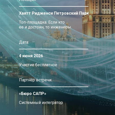
Хаятт Ридженси Петровский Парк
Топ-площадка. Если кто
ее и достоин, то инженеры.
Дата:
4 июня 2026
Участие бесплатное
Партнер встречи:
«Бюро САПР»
Системный интегратор