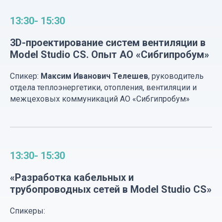
13:30- 15:30
3D-проектирование систем вентиляции в
Model Studio CS. Опыт АО «Сибгипробум»
Спикер:
Максим Иванович Телешев
, руководитель
СиСофт Девелопмент – российский
разработчик инженерного
отдела теплоэнергетики, отопления, вентиляции и
программного обеспечения САПР и BIM,
межцеховых коммуникаций АО «Сибгипробум»
комплексных решений для
машиностроения, промышленного и
гражданского строительства,
архитектурного проектирования,
землеустройства, электронного
13:30- 15:30
документооборота, обработки
сканированных чертежей, векторизации
и гибридного редактирования, с опытом
«Разработка кабельных и
работы на рынке более 30 лет.
трубопроводных сетей в Model Studio CS»
Спикеры: