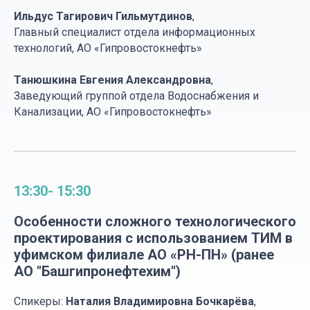
Ильдус Тагирович Гильмутдинов
,
Главный специалист отдела информационных
технологий, АО «Гипровостокнефть»
Бюро САПР - Российский IT-интегратор в
Танюшкина Евгения Александровна
,
области САПР и ГИС. Поставка и
Заведующий группой отдела Водоснабжения и
внедрение ПО для цифровизации
Канализации, АО «Гипровостокнефть»
проектных институтов и предприятий.
Комплексная автоматизация проектной,
инженерной, управленческой
деятельности.
13:30- 15:30
Особенности сложного технологического
проектирования с использованием ТИМ в
уфимском филиале АО «РН-ПН» (ранее
Место проведения
АО "Башгипронефтехим")
Хаятт Ридженси Москва Петровский
Парк,
Ленинградский просп., 36, стр.
Спикеры:
Наталия Владимировна Бочкарёва
,